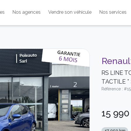
les
Nos agences
Vendre son véhicule
Nos services
Renaul
RS LINE T
TACTILE *
Référence : #1
15 99
Next
47 050 km