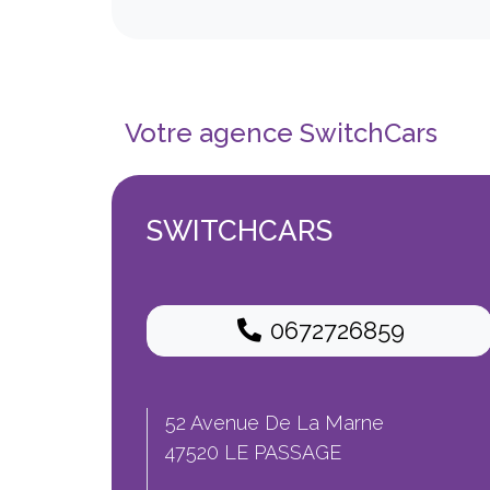
Votre agence SwitchCars
SWITCHCARS
0672726859
52 Avenue De La Marne
47520 LE PASSAGE