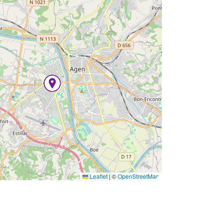
Leaflet
|
©
OpenStreetMap