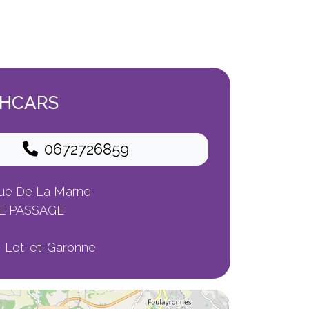
HCARS
0672726859
ue De La Marne
LE PASSAGE
- Lot-et-Garonne