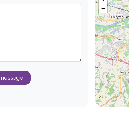
−
 message