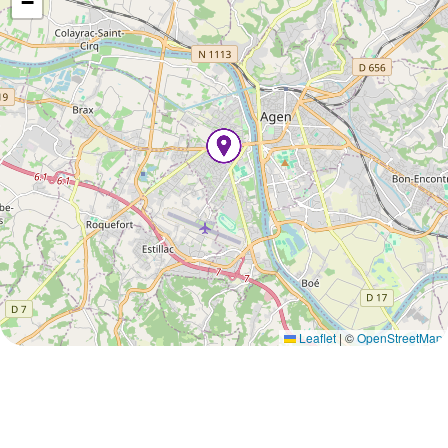
−
Leaflet
|
©
OpenStreetMap