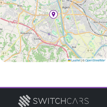
Leaflet
|
©
OpenStreetMap