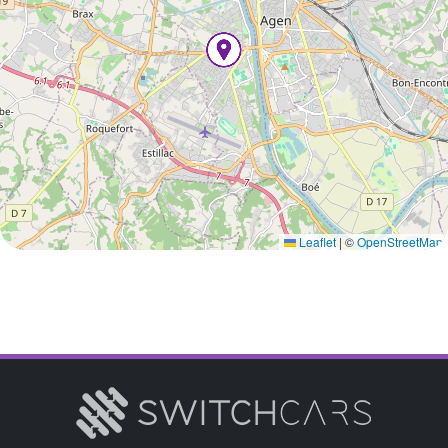
Leaflet
|
©
OpenStreetMap