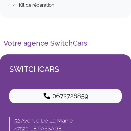
Kit de réparation
Votre agence SwitchCars
SWITCHCARS
0672726859
52 Avenue De La Marne
47520 LE PASSAGE