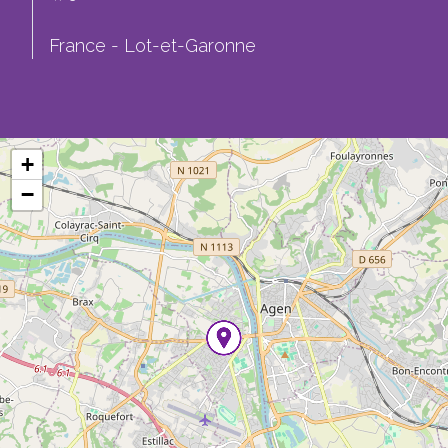
France - Lot-et-Garonne
+
−